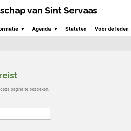
schap van Sint Servaas
formatie
Agenda
Statuten
Voor de leden
eist
 deze pagina te bezoeken.