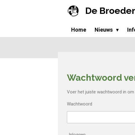
Ga
De Broeder
direct
naar
de
Home
Nieuws
In
hoofdinhoud
Wachtwoord ver
Voer het juiste wachtwoord in om
Wachtwoord
Inloggen